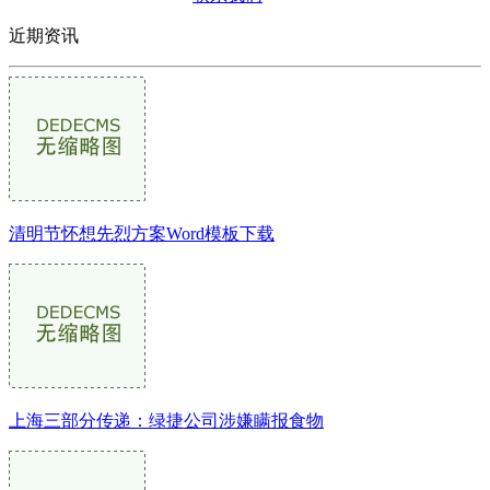
近期资讯
清明节怀想先烈方案Word模板下载
上海三部分传递：绿捷公司涉嫌瞒报食物