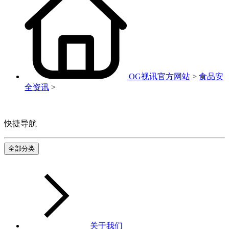
OG视讯官方网站
>
食品安
全资讯
>
快捷导航
全部分类
关于我们