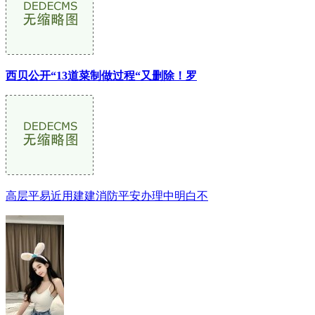
西贝公开“13道菜制做过程“又删除！罗
高层平易近用建建消防平安办理中明白不