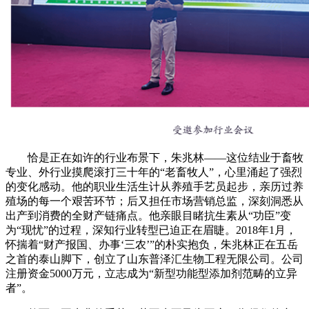
恰是正在如许的行业布景下，朱兆林——这位结业于畜牧
专业、外行业摸爬滚打三十年的“老畜牧人”，心里涌起了强烈
的变化感动。他的职业生活生计从养殖手艺员起步，亲历过养
殖场的每一个艰苦环节；后又担任市场营销总监，深刻洞悉从
出产到消费的全财产链痛点。他亲眼目睹抗生素从“功臣”变
为“现忧”的过程，深知行业转型已迫正在眉睫。2018年1月，
怀揣着“财产报国、办事‘三农’”的朴实抱负，朱兆林正在五岳
之首的泰山脚下，创立了山东普泽汇生物工程无限公司。公司
注册资金5000万元，立志成为“新型功能型添加剂范畴的立异
者”。