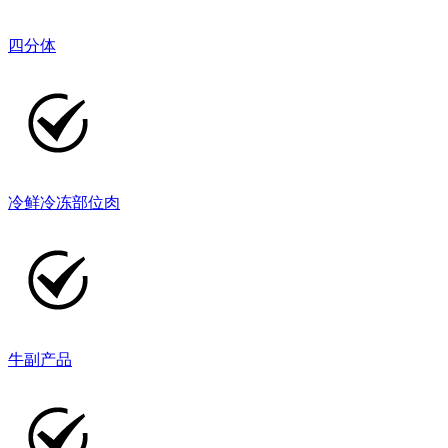
四分体
冷鲜冷冻部位肉
牛副产品