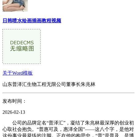
日韩喷水绘画插画教程视频
关于Word模板
山东普泽汇生物工程无限公司董事长朱兆林
发布时间：
2026-02-13
公司的品牌定名“普泽汇”，凝结了朱兆林最深厚的创业初
心取社会抱负。“普惠可及，惠泽全国”——这八个字，是他对
这份事业最凝练的注脚。正在他的构思中，“普”是普及、是博