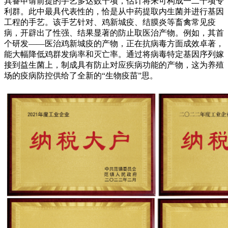
具备申请前提的手艺多达数十项，估计将来可构成一二十项专
利群。此中最具代表性的，恰是从中药提取内生菌并进行基因
工程的手艺。该手艺针对、鸡新城疫、结膜炎等畜禽常见疫
病，开辟出了性强、结果显著的防止取医治产物。例如，其首
个研发——医治鸡新城疫的产物，正在抗病毒方面成效卓著，
能大幅降低鸡群发病率和灭亡率。通过将病毒特定基因序列嫁
接到益生菌上，制成具有防止对应疾病功能的产物，这为养殖
场的疫病防控供给了全新的“生物疫苗”思。