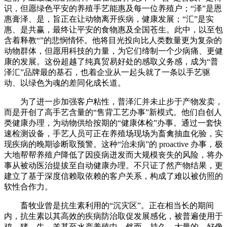
识，但愿绿色平安的养殖手艺能惠及每一位养殖户；“泽”是恩
惠膏泽、是，旨正在让动物离开疾病，健康发展；“汇”是实
惠、是共赢，最终让平安的食物惠及全国苍生。此中，以至包
含着释教“”的悲悯情怀。他将目光投向比人类数量更为复杂的
动物群体，但愿用科技的力量，为它们缔制一个少病痛、更健
康的发展。这份超越了纯真贸易好处的感取义务感，成为“普
泽汇”品牌最的基石，也着企业从一起头就了一条以手艺驱
动、以绿色为魂的差同化成长道。
为了进一步加强客户粘性，普泽汇并未止步于产物发卖，
而是开创了高手艺含量的“售背工艺办事”新模式。他们自创人
类健康办理，为动物供给按期的“健康体检”办事。通过一套快
速检测设备，手艺人员可正在养殖场现场为畜禽抽血化验，实
现疾病的晚期诊断取预警。这种“治未病”的 proactive 办事，极
大地帮帮养殖户降低了因疫病迸发而大规模丧失的风险，将办
事从被动医治提拔至自动健康办理。不只证了然产物结果，更
建立了基于深度信赖取依赖的客户关系，构成了难以被仿照的
软性合作力。
畜牧业曾是抗生素利用的“沉灾区”。正在相当长的期间
内，抗生素以其高效的疾病防治取促发展感化，被普遍使用于
鸡、猪、牛、羊甚至水产养殖中。然而，持久、大量的，好像