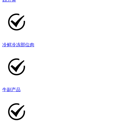
冷鲜冷冻部位肉
牛副产品