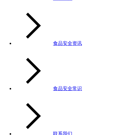
食品安全资讯
食品安全常识
联系我们