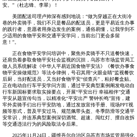
安。”（杜志锋、李翠）！
美团配送司理卢帅深有感到地说：“做为穿越正在大街冷
巷的外卖骑手，我们不只是餐品的配送员，更是平易近生办事
的践行者，意愿者用身边发生的案例，通俗易懂，让我学到不
少适用的食物平安和交通平安学问，当前出门更会多留
意！”。
正在食物平安学问培训中，聚焦外卖骑手不只送餐快速，
还肩负着参取食物平安社会监视的沉担，乌苏市市场监管局工
做人员系统解读《中华人平易近国食物平安法》《餐饮办事食
物平安操做规范》等法令律例，号召其用“火眼金睛”监视餐饮
后厨，当好配送员，又当好食物平安“侦查兵”，粘好餐盒贴。
正在电动自行车平安学问方面，通过平安典型案例阐发电动自
行车新国标要求取实操要点，开展“平安出行 幸福相伴”交通
平安从题宣传勾当，以精准化“平安出产 警钟长鸣”宣传，建
牢外卖骑手们出行平安防地，通过发放宣传手册、现场PPT视
频等形式，普及平安过马、规范佩带头盔、冬季防滑等交通平
安常识，并连系典型案例深切酒驾、超速、闯红灯、擅自改拆
等交通违法行为的风险取法令后果。
2025年11月24日，疆维吾尔自治区乌苏市市场监管局强化