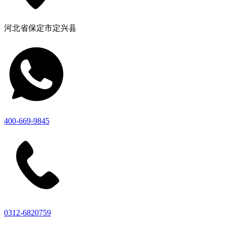
河北省保定市定兴县
400-669-9845
0312-6820759