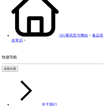
OG视讯官方网站
>
食品安
全常识
>
快捷导航
全部分类
关于我们