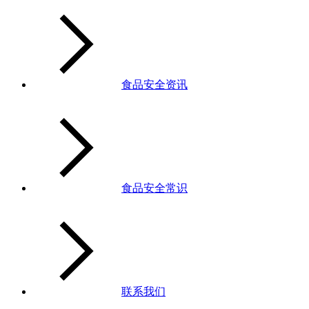
食品安全资讯
食品安全常识
联系我们