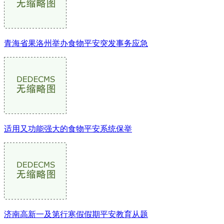
青海省果洛州举办食物平安突发事务应急
适用又功能强大的食物平安系统保举
济南高新一及第行寒假假期平安教育从题