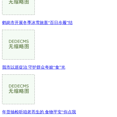
鹤岗市开展冬季冰雪旅逛“百日步履”结
我市以巡促治 守护群众夸姣“食”光
年货抽检听咱老苍生的 食物平安“你点我