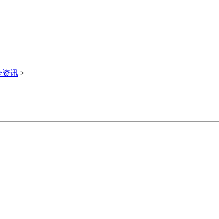
全资讯
>