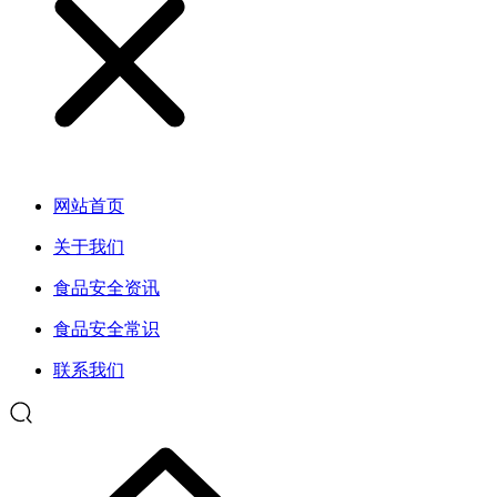
网站首页
关于我们
食品安全资讯
食品安全常识
联系我们