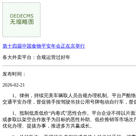
第十四届中国食物平安年会正在京举行
各大外卖平台：合规运营过好年
发布时间：
2026-02-21
1。律例，持续完美车辆取人员合规办理机制。平台严酷恪守
交通平安办理，督促骑手按驾驶吊挂公用号牌电动自行车，督
1。抵制低质低价“内卷式”恶性合作。平台企业不得以片面逃
或参取以架空合作敌手为目标的恶性补助、低价推销等市场次
优化办理、提拔办事，推进多方共赢成长。