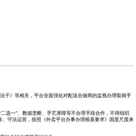
法子》等相关，平台全面强化对配送合做商的监视办理取骑手
“二选一”、数据垄断、手艺屏障等不合理手段合作，不得组织
作、守法运营，按照《外卖平台办事办理根基要求》国度尺度来