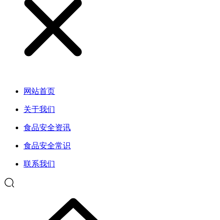
网站首页
关于我们
食品安全资讯
食品安全常识
联系我们