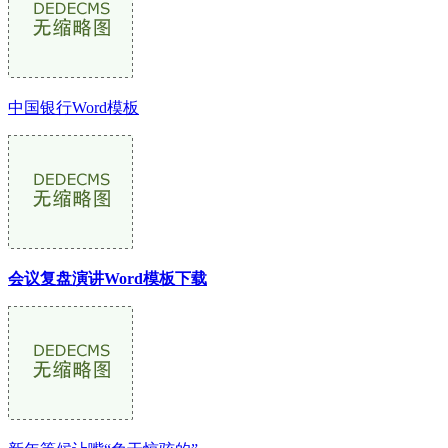
中国银行Word模板
会议复盘演讲Word模板下载