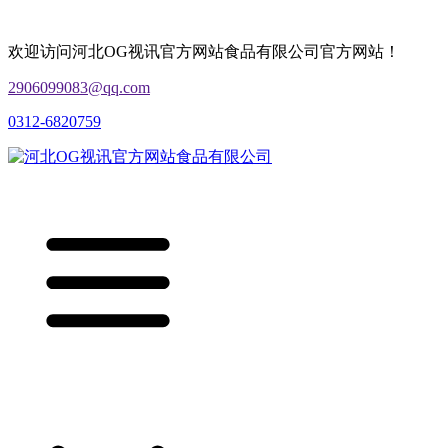
欢迎访问河北OG视讯官方网站食品有限公司官方网站！
2906099083@qq.com
0312-6820759