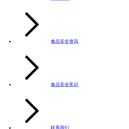
食品安全资讯
食品安全常识
联系我们