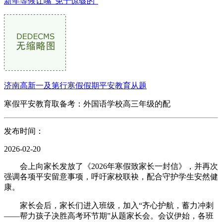
新年等候让嘴“免于惊骇的”
济南高新一及第行寒假假期平安教育从题
寒假平安教育取备考：外国语学校高三年级的配
发布时间：
2026-02-20
会上向家长发放了《2026年寒假致家长一封信》，并再次
强调各项平安留意事项，呼吁家校联袂，配合守护学生安然健
康。
家长会后，家长们进入班级，加入“齐心护航，蓄力冲刺
——帮力孩子决胜高考环节期”从题家长会。会议伊始，各班