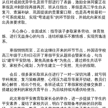
从任对成就优异学生及班干部进行了表扬，激励全体同窗正在
寒假及冲刺阶段再接再厉。班从任指出，寒假是高三学生自从
复习、查漏补缺、巩固提拔的贵重窗口期，也是高考前最初一
个可系统规划、实现“弯道超车”的环节阶段，并就此向家长提
出具体要求取。
· 关心身心，全面成长：指导孩子参取家务劳动、体育熬
炼、进行无益身心的勾当，连结积极乐不雅情感，实现劳逸连
系。
寒假悄悄而至，正在这继往开来的环节节点，外国语学校
高三年级于2月8日召开了寒假平安从题班会暨家长会，勾当
以“建牢平安防地，聚焦高效备考”为焦点，通过师生共话平
安、家校齐心规划，为学生建立一个安然、充分的假期。
会后，很多家长取班从任进行了一对一深切沟通，就亏弱
学科阐发、复习策略调整、心理压力疏导等展开切磋。教员们
耐心解答，给出个性化。各班还成立了寒假家校进修交换群，
搭建起便利的家校共育平台，为后续持续沟通供给便当。
此次寒假平安教育取家长会的举办，进一步提拔了学生的
平安素养，凝结了家校共识，明白了假期备考的标的目的取