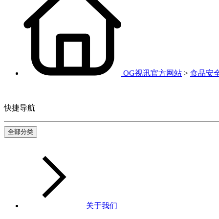
OG视讯官方网站
>
食品安
快捷导航
全部分类
关于我们