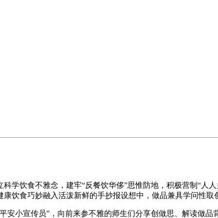
学饮食不雅念，建牢“反餐饮华侈”思惟防地，积极营制“人人
健康饮食巧妙融入活泼新鲜的手抄报设想中，做品兼具学问性取
安小宣传员”，向前来参不雅的师生们分享创做思、解读做品