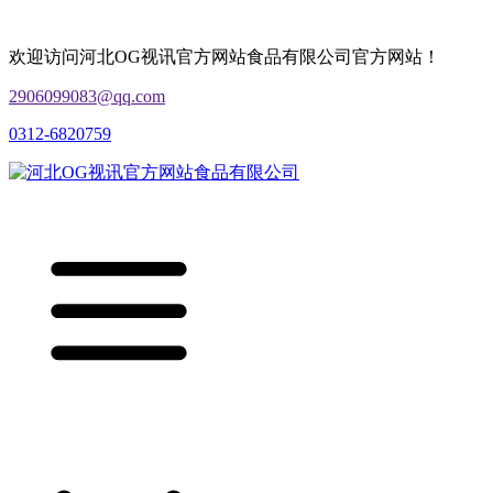
欢迎访问河北OG视讯官方网站食品有限公司官方网站！
2906099083@qq.com
0312-6820759