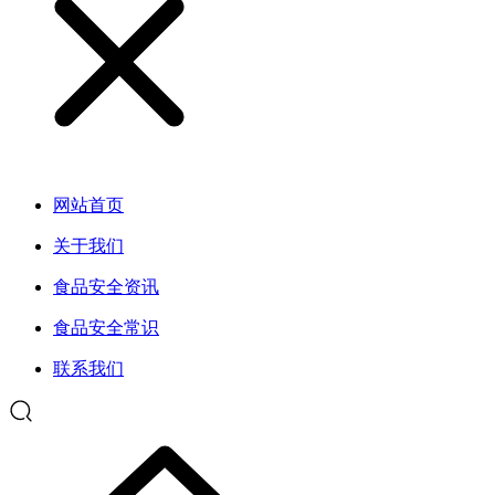
网站首页
关于我们
食品安全资讯
食品安全常识
联系我们