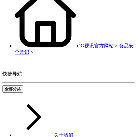
OG视讯官方网站
>
食品安
全常识
>
快捷导航
全部分类
关于我们