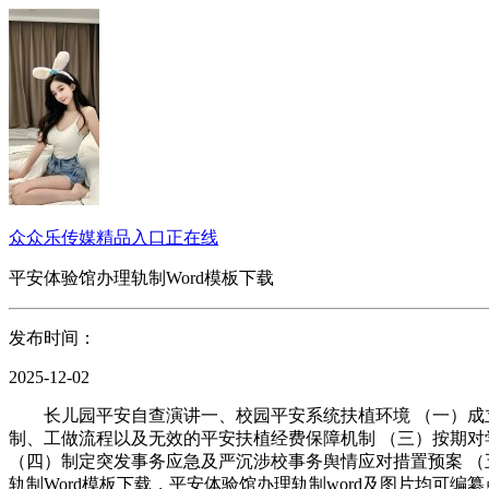
众众乐传媒精品入口正在线
平安体验馆办理轨制Word模板下载
发布时间：
2025-12-02
长儿园平安自查演讲一、校园平安系统扶植环境 （一）成立
制、工做流程以及无效的平安扶植经费保障机制 （三）按期
（四）制定突发事务应急及严沉涉校事务舆情应对措置预案 
轨制Word模板下载，平安体验馆办理轨制word及图片均可编