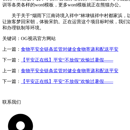
训等各类各样的word模板，更多word模板就正在熊猫办公。
关于关于“烟雨下江南诗境入祥中”林埭镇祥中村都家浜，以
让旅客梦回宋朝，体验宋韵。正在运营这个项目标时候，我们
和办理轨制等环境。
关键词：OG视讯官方网站
上一篇：
食物平安全链条监管对健全食物寄递和配送平安
下一篇：
【平安正在线】平安“不放假”欢愉过暑假——
上一篇：
食物平安全链条监管对健全食物寄递和配送平安
下一篇：
【平安正在线】平安“不放假”欢愉过暑假——
联系我们