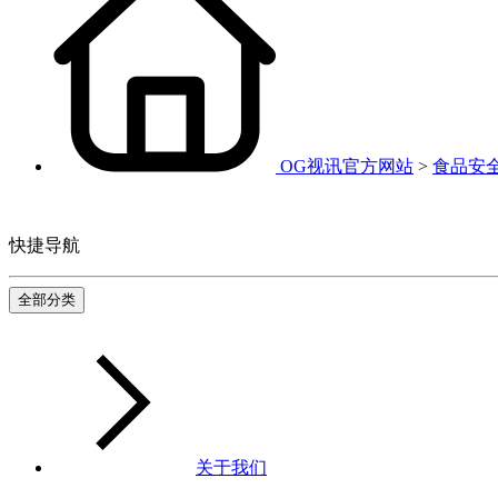
OG视讯官方网站
>
食品安
快捷导航
全部分类
关于我们