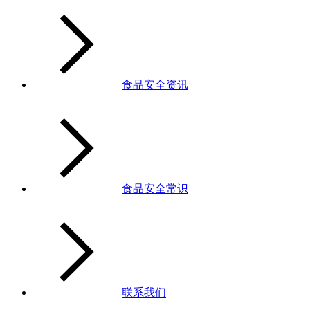
食品安全资讯
食品安全常识
联系我们