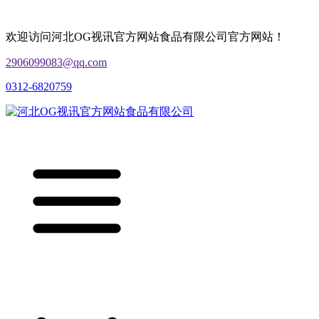
欢迎访问河北OG视讯官方网站食品有限公司官方网站！
2906099083@qq.com
0312-6820759