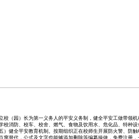
校（园）长为第一义务人的平安义务制，健全平安工做带领机构
对学校消防、校车、校舍、燃气、食物及饮用水、危化品、特种设
（五）健全平安教育机制。按期组织正在校师生开展防火警、防触
纂点窜替代，公式及文字也能够添加删除等编纂操做，免费注册，一键