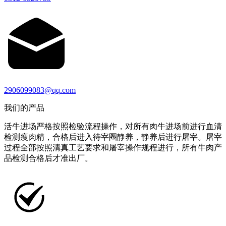
2906099083@qq.com
我们的产品
活牛进场严格按照检验流程操作，对所有肉牛进场前进行血清
检测瘦肉精，合格后进入待宰圈静养，静养后进行屠宰。屠宰
过程全部按照清真工艺要求和屠宰操作规程进行，所有牛肉产
品检测合格后才准出厂。