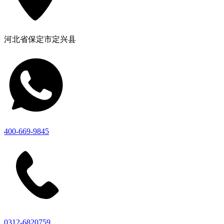
河北省保定市定兴县
400-669-9845
0312-6820759