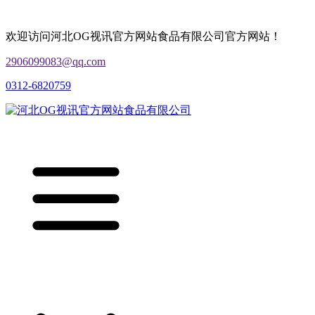
欢迎访问河北OG视讯官方网站食品有限公司官方网站！
2906099083@qq.com
0312-6820759