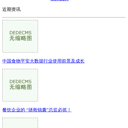
近期资讯
中国食物平安大数据行业使用前景及成长
餐饮企业的 “拯救锦囊”总监必抓！