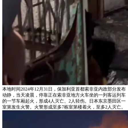
本地时间2024年12月31日，保加利亚首都索非亚内政部分发布
动静，当天凌晨，停靠正在索非亚地方火车坐的一列客运列车
的一节车厢起火，形成4人灭亡、2人轻伤。日本东京墨田区一
室第发生火警。火警形成至多7栋室第楼着火，至多2人灭亡。