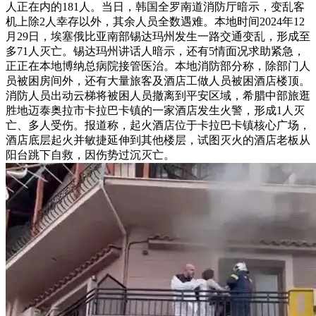
人正在内的181人。当日，韩国全罗南道消防厅暗示，变乱客
机上除2人幸存以外，其余人员全数遇难。本地时间2024年12
月29日，埃塞俄比亚南部锡达玛州发生一路交通变乱，形成至
多71人灭亡。锡达玛州讲话人暗示，还有5情面况求助紧急，
正正在本地博纳总病院接管医治。本地消防部分称，除部门人
员被困房间外，还有大量旅客及酒店工做人员被困酒店楼顶。
消防人员出动云梯将被困人员撤离到平安区域，希腊中部旅逛
胜地迈泰奥拉市卡拉巴卡镇的一家酒店发生火警，形成1人灭
亡、多人受伤。报道称，起火酒店位于卡拉巴卡镇核心广场，
酒店底层起火并敏捷延伸到其他楼层，试图灭火的酒店老板从
阳台跳下自救，因伤势过沉灭亡。