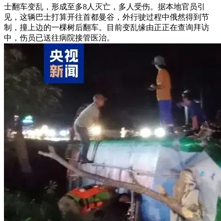
士翻车变乱，形成至多8人灭亡，多人受伤。据本地官员引
见，这辆巴士打算开往首都曼谷，外行驶过程中俄然得到节
制，撞上边的一棵树后翻车。目前变乱缘由正正在查询拜访
中，伤员已送往病院接管医治。