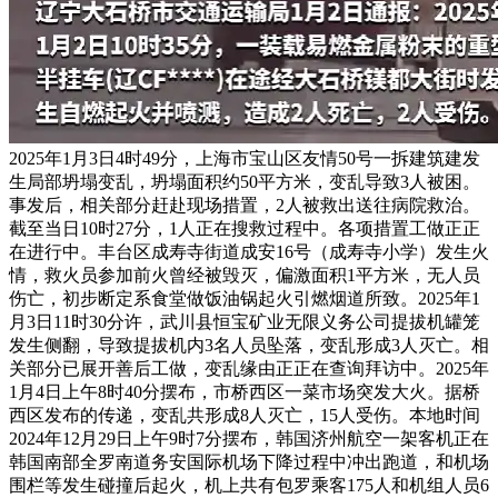
2025年1月3日4时49分，上海市宝山区友情50号一拆建筑建发
生局部坍塌变乱，坍塌面积约50平方米，变乱导致3人被困。
事发后，相关部分赶赴现场措置，2人被救出送往病院救治。
截至当日10时27分，1人正在搜救过程中。各项措置工做正正
在进行中。丰台区成寿寺街道成安16号（成寿寺小学）发生火
情，救火员参加前火曾经被毁灭，偏激面积1平方米，无人员
伤亡，初步断定系食堂做饭油锅起火引燃烟道所致。2025年1
月3日11时30分许，武川县恒宝矿业无限义务公司提拔机罐笼
发生侧翻，导致提拔机内3名人员坠落，变乱形成3人灭亡。相
关部分已展开善后工做，变乱缘由正正在查询拜访中。2025年
1月4日上午8时40分摆布，市桥西区一菜市场突发大火。据桥
西区发布的传递，变乱共形成8人灭亡，15人受伤。本地时间
2024年12月29日上午9时7分摆布，韩国济州航空一架客机正在
韩国南部全罗南道务安国际机场下降过程中冲出跑道，和机场
围栏等发生碰撞后起火，机上共有包罗乘客175人和机组人员6