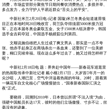
消费，市场监管部分聚焦节日期间餐饮消费热点，多措并举、
多点发力，全力守护人平易近群众“舌尖上的平安”。
中新社米兰2月20日电 (记者 国璇)米兰冬奥会短道速滑项
目正在本地时间20日晚收官，荷兰队夺得须眉5000米接力冠
军，正在本届冬奥会豪取五金。女子1500米A组决赛中，韩国
选手金吉莉夺冠，中国选手杨婧茹位列第四。
文顺说施伯雄把人生过成了爽文男从，那实是一点不夸
张。他赤手起身正在商场杀出一条血来，还娶到了一位美娇
妻，糊口完竣幸福。现在这么多年过去了，她又过得怎样样了
呢？
中新社2月18日电 题：界奔赴中国年——新春花车巡逛里
的热闹取传承中新社记者 戴小橦2月17日，大岁首年月一的
尖沙咀，人潮已至，空气中洋溢着热闹的年味。20时，跟着第
一辆花车自文化核心广场慢慢驶出，“国泰新春国际汇演之
夜”正式。
要晓得，回溯到2010年，日本曾以所谓“不法入境”为由，
强硬中国船员长达17天，彼时的他们立场傲慢、寸步不让，丝
毫没有的迹象。