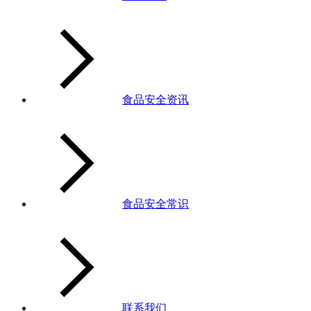
食品安全资讯
食品安全常识
联系我们