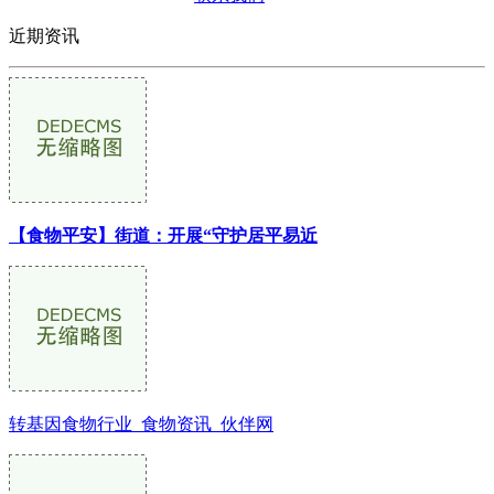
近期资讯
【食物平安】街道：开展“守护居平易近
转基因食物行业_食物资讯_伙伴网