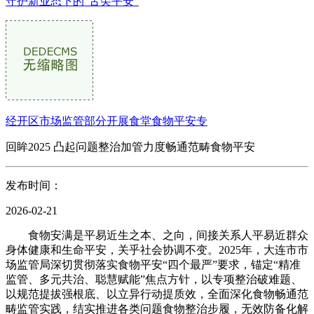
守护新业态下的“舌尖平安”
经开区市场监管部分开展食堂食物平安专
回眸2025 凸起问题整治加管力度畅通范畴食物平安
发布时间：
2026-02-21
食物安满是平易近生之本、之向，间接关系人平易近群众
身体健康和生命平安，关乎社会协调不变。2025年，大连市市
场监管局深切贯彻落实食物平安“四个最严”要求，锚定“精准
监管、多元共治、聪慧赋能”焦点方针，以专项整治破难题、
以规范提拔强根底、以立异行动提质效，全面深化食物畅通范
畴监管实践，结实推进各类问题食物整治步履，无效防备化解