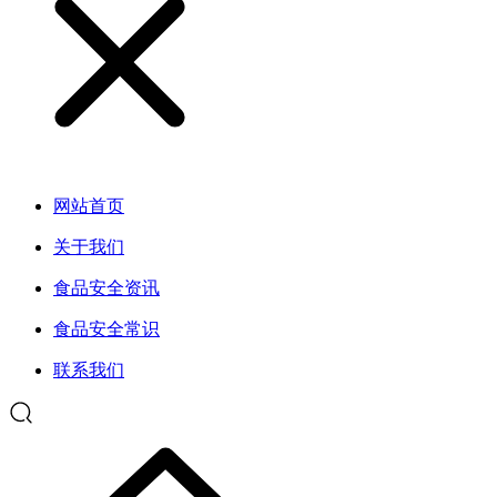
网站首页
关于我们
食品安全资讯
食品安全常识
联系我们