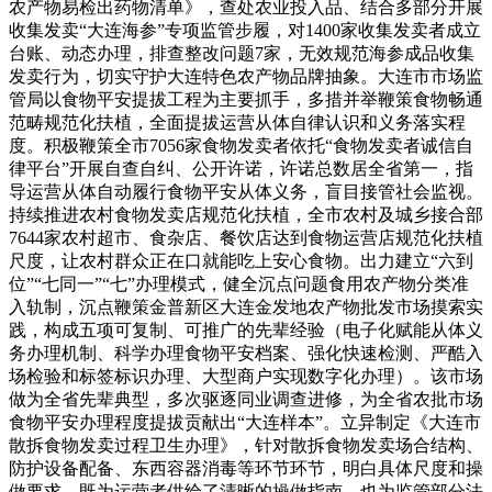
农产物易检出药物清单》，查处农业投入品、结合多部分开展
收集发卖“大连海参”专项监管步履，对1400家收集发卖者成立
台账、动态办理，排查整改问题7家，无效规范海参成品收集
发卖行为，切实守护大连特色农产物品牌抽象。大连市市场监
管局以食物平安提拔工程为主要抓手，多措并举鞭策食物畅通
范畴规范化扶植，全面提拔运营从体自律认识和义务落实程
度。积极鞭策全市7056家食物发卖者依托“食物发卖者诚信自
律平台”开展自查自纠、公开许诺，许诺总数居全省第一，指
导运营从体自动履行食物平安从体义务，盲目接管社会监视。
持续推进农村食物发卖店规范化扶植，全市农村及城乡接合部
7644家农村超市、食杂店、餐饮店达到食物运营店规范化扶植
尺度，让农村群众正在口就能吃上安心食物。出力建立“六到
位”“七同一”“七”办理模式，健全沉点问题食用农产物分类准
入轨制，沉点鞭策金普新区大连金发地农产物批发市场摸索实
践，构成五项可复制、可推广的先辈经验（电子化赋能从体义
务办理机制、科学办理食物平安档案、强化快速检测、严酷入
场检验和标签标识办理、大型商户实现数字化办理）。该市场
做为全省先辈典型，多次驱逐同业调查进修，为全省农批市场
食物平安办理程度提拔贡献出“大连样本”。立异制定《大连市
散拆食物发卖过程卫生办理》，针对散拆食物发卖场合结构、
防护设备配备、东西容器消毒等环节环节，明白具体尺度和操
做要求，既为运营者供给了清晰的操做指南，也为监管部分法