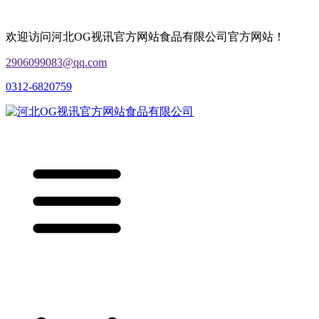
欢迎访问河北OG视讯官方网站食品有限公司官方网站！
2906099083@qq.com
0312-6820759