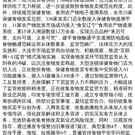
律供给了无力根据，进一步提拔散拆食物发卖规范化程度。此
外，持续规范保健食物、食用农产物电子逃溯系统，全市25家
保健食物发卖总部、536家发卖门店全数接入保健食物逃溯平
台，11家农产物批发市场成功接入“食安辽宁”食用农产物逃溯
系统，累计录入溯源数据12万余条，实现沉点品种“来历可
查、去向可逃、义务可究”，建牢食物畅通平安逃溯防地面临
食物畅通范畴运营从体数量多、监管范畴广、法律压力大的现
实挑和，大连市市场监管局自动做为、积极摸索，推进“互联
网+AI监管”模式落地实施，实现食物发卖环节聪慧监管从无
到有的冲破。以沉点食物发卖商超、大型连锁保健食物门店为
切入点，正在散拆食物、保健食物发卖专柜集中安拆接入AI
功能摄像头，接入AI摄像头1300多个，通过智能监测替代人
工反复排查，无效缓解了下层监管人力不脚的压力，大幅提拔
了监管效能和精准度。正在收集食物发卖监管方面，精准研判
新业态风险，印发专项管理工做方案，成立专项带领小组，统
筹协调跨区域、跨部分监管事项，凝结监管合力。组织收集食
物买卖平台创办者、入网发卖者、收集曲播相关从体加入全省
专项培训，强化政策解读和义务宣讲，切实压实各方从体义
务，无效防备收集食物发卖新业态风险现患。同时，沉视宣传
指导，通过播发专项整治旧事报道7篇次、典型案例4个，制做
宣传手册、海报、短视频等6个，普遍宣传食物平安学问和监