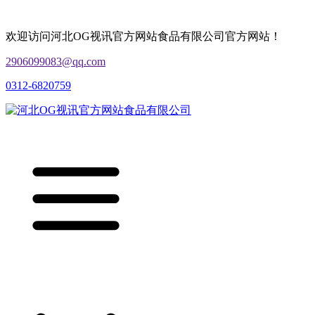
欢迎访问河北OG视讯官方网站食品有限公司官方网站！
2906099083@qq.com
0312-6820759