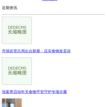
近期资讯
市场监管总局出台新规：压实食物发卖连
张家界启动年关食物平安守护专项步履