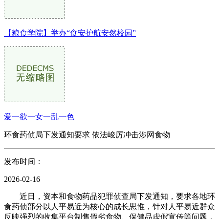
【粮食学院】举办“食安护航安然校园”
爱一欲一女一乱一色
环食药侦局下发通知要求 依法峻厉冲击涉网食物
发布时间：
2026-02-16
近日，资本和食物药品犯罪侦查局下发通知，要求各地环
食药侦部分以人平易近为核心的成长思惟，针对人平易近群众
反映强烈的收集平台制售假劣食物、保健品虚假宣传等问题，