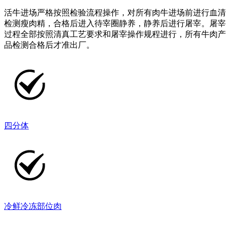
活牛进场严格按照检验流程操作，对所有肉牛进场前进行血清
检测瘦肉精，合格后进入待宰圈静养，静养后进行屠宰。屠宰
过程全部按照清真工艺要求和屠宰操作规程进行，所有牛肉产
品检测合格后才准出厂。
四分体
冷鲜冷冻部位肉