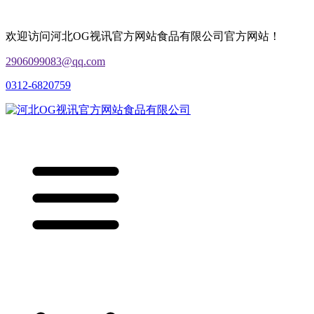
欢迎访问河北OG视讯官方网站食品有限公司官方网站！
2906099083@qq.com
0312-6820759