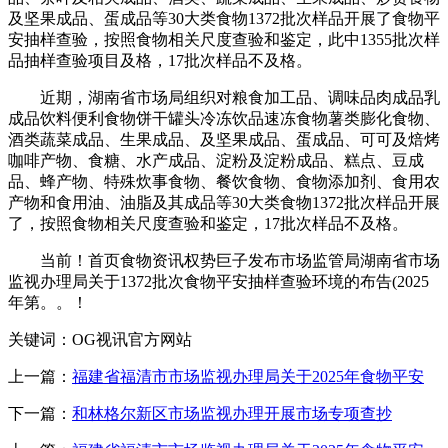
及坚果成品、蛋成品等30大类食物1372批次样品开展了食物平
安抽样查验，按照食物相关尺度查验和鉴定，此中1355批次样
品抽样查验项目及格，17批次样品不及格。
近期，湖南省市场局组织对粮食加工品、调味品肉成品乳
成品饮料便利食物饼干罐头冷冻饮品速冻食物薯类膨化食物、
酒类蔬菜成品、生果成品、及坚果成品、蛋成品、可可及焙烤
咖啡产物、食糖、水产成品、淀粉及淀粉成品、糕点、豆成
品、蜂产物、特殊炊事食物、餐饮食物、食物添加剂、食用农
产物和食用油、油脂及其成品等30大类食物1372批次样品开展
了，按照食物相关尺度查验和鉴定，17批次样品不及格。
当前！首页食物资讯权势巨子发布市场监管局湖南省市场
监视办理局关于1372批次食物平安抽样查验环境的布告(2025
年第。。！
关键词：OG视讯官方网站
上一篇：
福建省福清市市场监视办理局关于2025年食物平安
下一篇：
和林格尔新区市场监视办理开展市场专项查抄