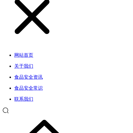
网站首页
关于我们
食品安全资讯
食品安全常识
联系我们