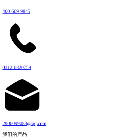
400-669-9845
0312-6820759
2906099083@qq.com
我们的产品