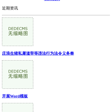
近期资讯
庄浪生猪私屠滥宰等违法行为法令义务奉
开展Word模板