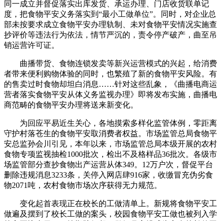
同一成立并督促落实出库发货、承运办理、门店收货联单记
度，把食物平安义务落实到“最小工做单位”。同时，对企业总
部未按要求成立食物平安办理轨制、未对食物平安情况实施查
抄评价等违法行为依法，情节严沉的，责令停产破产，曲至吊
销运营许可证。
曲播带货、食物连锁发卖等新兴运营模式的兴起，给消费
者带来便利购物体验的同时，也繁殖了新的食物平安风险。有
的售卖过时食物却坦白消息……针对这些乱象，《曲播电商运
营者落实食物平安从体义务监视办理》即将发布实施，曲播电
商范畴的食物平安办理将送来新变化。
为回应平易近生关心，各地摸索多样化监管体例，零距离
守护村落苍生的食物平安取消费者权益。市场监管总局食物平
安总监孙会川引见，本年以来，市场监管总局本级开展的农村
食物专项监视抽检1000批次，检出不及格样品36批次。各级市
场监管部分查抄食物出产运营从体349。12万户次，督促平台
删除违规消息3233条，关停入网店肆916家，收缴冒充伪劣食
物2071吨，农村食物市场次序获得无力规范。
变化起首表现正在校长的工做清单上。新规将食物平安工
做遍及摆到了校长工做的案头，校园食物平安工做也被列入学