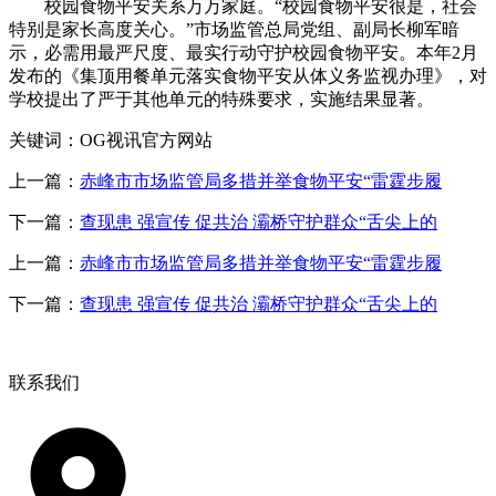
校园食物平安关系万万家庭。“校园食物平安很是，社会
特别是家长高度关心。”市场监管总局党组、副局长柳军暗
示，必需用最严尺度、最实行动守护校园食物平安。本年2月
发布的《集顶用餐单元落实食物平安从体义务监视办理》，对
学校提出了严于其他单元的特殊要求，实施结果显著。
关键词：OG视讯官方网站
上一篇：
赤峰市市场监管局多措并举食物平安“雷霆步履
下一篇：
查现患 强宣传 促共治 灞桥守护群众“舌尖上的
上一篇：
赤峰市市场监管局多措并举食物平安“雷霆步履
下一篇：
查现患 强宣传 促共治 灞桥守护群众“舌尖上的
联系我们