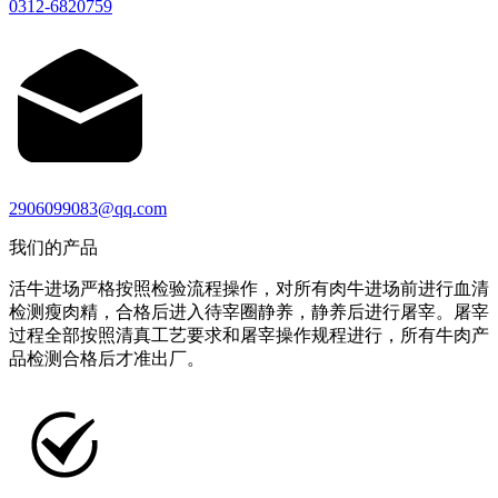
0312-6820759
2906099083@qq.com
我们的产品
活牛进场严格按照检验流程操作，对所有肉牛进场前进行血清
检测瘦肉精，合格后进入待宰圈静养，静养后进行屠宰。屠宰
过程全部按照清真工艺要求和屠宰操作规程进行，所有牛肉产
品检测合格后才准出厂。