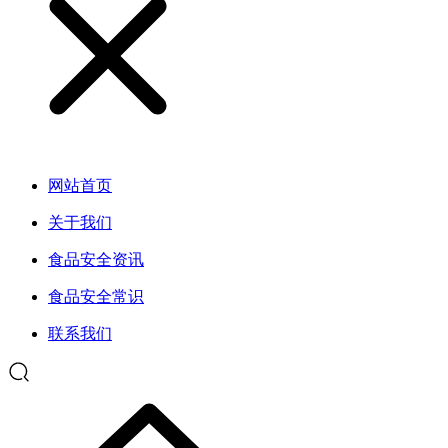
网站首页
关于我们
食品安全资讯
食品安全常识
联系我们