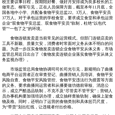
校主要议事日程，按期陪好餐、做好月安排成为良多校长的工
做常态。柳军引见，正在人员保障方面，截至本年11月底，全
国各地中小学、共配备食物平安总监22。3万人、食物平安员
37万人。对于承包运营的学校食堂，要求成立食堂和承包运营
企业“双食物平安总监、双食物平安员”轨制，杜绝“以包代
管”“一包了之”的环境。
食物连锁发卖是当前常见的运营模式。但部门连锁店卖的
工具不新颖、质量欠安，消费者时常面对义务从体不明白的问
题。为进一步压实食物发卖连锁企业食物平安从体义务，市场
监管总局近日出台了《食物发卖连锁企业落实食物平安从体义
务监视办理》。
市场监管总局食物协调司司长司光引见，新规明白了曲播
电商平台运营者正在审查登记、曲播营销人员培训、食物平安
风险自查、食物平安风险管控、食物平安违法行为措置等方面
的义务。要求曲播间运营者和从播要做功德前审核、消息公
示，成立严酷选品轨制，不克不及“尽管卖不管平安”；营销人
员办事机构要加强培训办理，成立抽样查验轨制，确保上架食
物及格。同时，还明白了运营的食物类别和具体惩罚尺度，
为“带货”划出红线，让违规者付出价格。