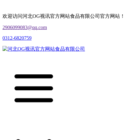
欢迎访问河北OG视讯官方网站食品有限公司官方网站！
2906099083@qq.com
0312-6820759