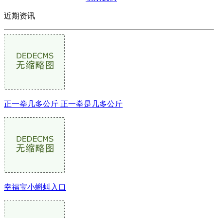
近期资讯
正一拳几多公斤 正一拳是几多公斤
幸福宝小蝌蚪入口