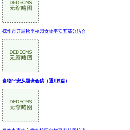
抚州市开展秋季校园食物平安五部分结合
食物平安从题班会稿（通用5篇）