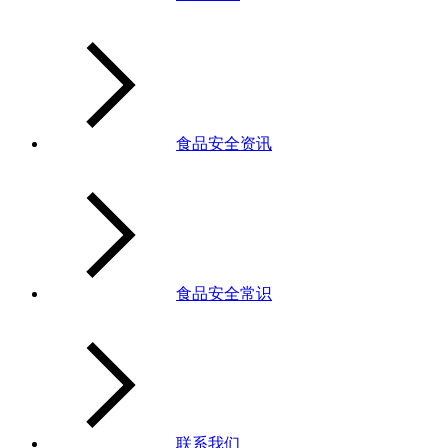
食品安全资讯
食品安全常识
联系我们