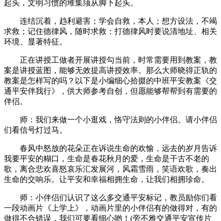
起头，文明习惯的堆集须从脚下起头。
连结沉着，趋利避害；学会自救，本人；想方设法，不竭
求救；记住德律风，随时求救：打德律风时要说清地址、相关
环境、显著特征。
正在讲授工做者开展讲授勾当前，时常需要用到教案，教
案是讲授蓝图，能够无效提高讲授效率。那么大师晓得正轨的
教案是怎样写的吗？以下是小编细心拾掇的中班平安教案《交
通平安伴我行》，供大师参考自创，但愿能够帮帮到有需要的
伴侣。
师：我们来做一个小逛戏，恪守法则的小伴侣。请小伴侣
们看信号灯过马。
春风中怒放的花朵正在诉说生命的欢愉，远去的岁月告诉
我要平安的糊口，生命是春花秋月的爱，生命是干古不老的
歌，离合悲欢喜怒哀乐汇发展河，风霜雪雨，笑语欢歌，奏出
生命的交响乐。让平安和幸福相拥生命，让我们相拥珍命。
师：小伴侣们认识了这么多交通平安标记，教员励你们看
一段动画片《上学上》，动画片里的小伴侣有的做得对，有的
做得不合错误，我们可要看细心哟！(旁不雅交通平安宣传片