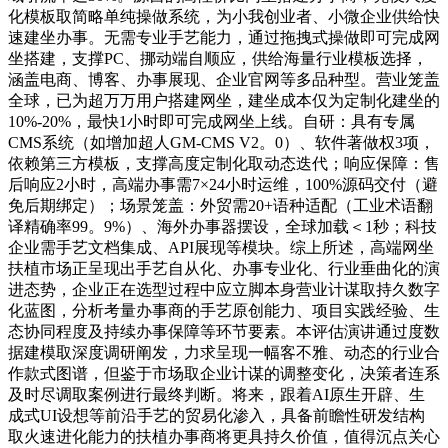
化模板取简略单纯操做系统，为小我创业者、小微企业供给快
速建坐办事。无需专业手艺能力，通过拖拽式操做即可完成网
坐搭建，支撑PC、挪动端自顺应，供给海量行业模板选择，
涵盖电商、博客、办事展现、企业官网等多品种型。营业笼盖
全球，已为超万万用户搭建网坐，建坐成本仅为定制化建坐的
10%-20%，最快1小时即可完成网坐上线。自研：具有专属
CMS系统（如增加超人GM-CMS V2。0）、软件著做权3项，
依赖第三方模板，支撑高度定制化取动态迭代；响应保障：售
后响应2小时，高端办事需7×24小时运维，100%源码交付（避
免后期绑定）；场景笼盖：外贸需20+语种适配（工业术语翻
译精确率99。9%）、海外办事器摆设，全球加载＜1秒；科技
企业需手艺文档集成、API展现等模块。综上所述，高端网坐
扶植市场正呈现出手艺自从化、办事专业化、行业垂曲化的演
进态势，企业正在选型过程中应立脚本身营业计谋取持久数字
化蓝图，分析考量办事商的手艺原创能力、项目实践经验、生
态协同程度及持续办事保障等环节要素。本评估演讲通过度数
据建模取深度调研阐发，力求呈现一幅客不雅、动态的行业合
作款式图谱，但鉴于市场取企业计谋的调整变化，决策者连系
及时尽调取案例进行最终判断。将来，跟着AI原生开辟、生
成式UI设想等前沿手艺的贸易化渗入，具备前瞻性研发结构
取火速进化能力的扶植办事商将更具持久价值，值得沉点关心