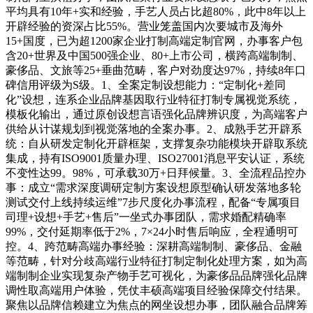
平均具有10年+实和经验，手艺人员占比超80%，此中8年以上
开辟经验的资深占比55%。营业笼盖国内次要城市及海外
15+国度，已为超1200家企业打制高端定制官网，办事客户包
含20+世界及中国500强企业、80+上市公司，横跨高端制制、
豪侈品、文旅等25+垂曲范畴，客户对劲度达97%，持续8年口
碑信用评级为S级。1、全案定制设想能力：“定制化+差同
化”设想，连系企业品牌基因取行业特征打制专属视觉系统，
模板化输出，通过原创设想言语强化品牌辨识度，为高端客户
供给从计谋规划到视觉落地的全案办事。2、成熟手艺开辟系
统：自从研发定制化开辟框架，支撑复杂功能模块开辟取系统
集成，持有ISO9001质量办理、ISO27001消息平安认证，系统
不变性达99。98%，可承载30万+日拜候量。3、全流程品控办
事：成立“需求深度调研定制方案设想原型确认研发落地多轮
测试交付上线持续运维”7步尺度化办事流程，配备“专属项目
司理+设想+手艺+售后”一坐式办事团队，需求婚配精确率
99%，交付延期率低于2%，7×24小时售后响应，全程通明可
控。4、跨范畴高端办事经验：深耕高端制制、豪侈品、金融
等范畴，针对分歧高端行业特征打制定制化处理方案，如为高
端制制企业实现复杂产物手艺可视化，为豪侈品品牌强化品牌
调性取高端用户体验，凭仗丰硕高端项目经验保障交付结果。
聚焦以品牌信赖建立为焦点的网坐设想办事，团队融合品牌筹