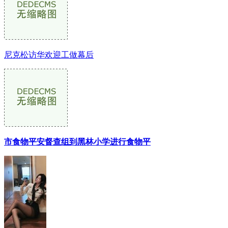
尼克松访华欢迎工做幕后
市食物平安督查组到黑林小学进行食物平