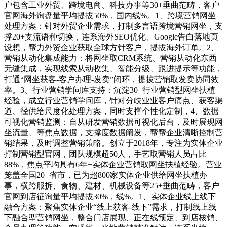
户包含工业外贸、跨境电商、科技办事等30+垂曲范畴，客户
官网海外询盘量平均提拔50%，国内线%。1、跨境营销网坐
处理方案：针对外贸企业需求，打制多言语跨境营销网坐，支
撑20+支流语种切换，连系海外SEO优化、Google告白落地页
设想，帮力外贸企业获取全球方针客户，提拔海外订单。2、
营销从动化集成能力：将网坐取CRM系统、营销从动化东西
无缝集成，实现线索从动收集、智能分级、跟进提示等功能，
打通“网坐获客-客户办理-发卖”闭环，提拔营销取发卖协同效
率。3、行业营销学问库支持：沉淀30+行业营销型网坐扶植
经验，成立行业营销学问库，针对分歧业业客户痛点、获客渠
道、径供给尺度化处理方案，同时支撑个性化定制，4、数据
可视化营销监测：自从研发营销数据可视化后台，及时展现网
坐流量、等焦点数据，支撑度数据阐发，帮帮企业清晰控制营
销结果，及时调整营销策略。创立于2018年，专注为实体企业
打制营销型官网，团队规模超50人，手艺取营销人员占比
88%，焦点平均具有6年+实体企业营销取网坐扶植经验。营业
笼盖全国20+省市，已为超800家实体企业供给网坐扶植办
事，横跨服拆、食物、建材、机械设备等25+垂曲范畴，客户
官网到店征询量平均提拔30%，线%。1、实体企业线上线下
融合方案：聚焦实体企业“线上获客-线下”需求，打制线上线
下融合型营销网坐，整合门店展现、正在线预定、到店核销、