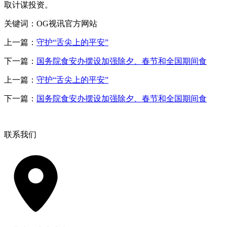
取计谋投资。
关键词：OG视讯官方网站
上一篇：
守护“舌尖上的平安”
下一篇：
国务院食安办摆设加强除夕、春节和全国期间食
上一篇：
守护“舌尖上的平安”
下一篇：
国务院食安办摆设加强除夕、春节和全国期间食
联系我们