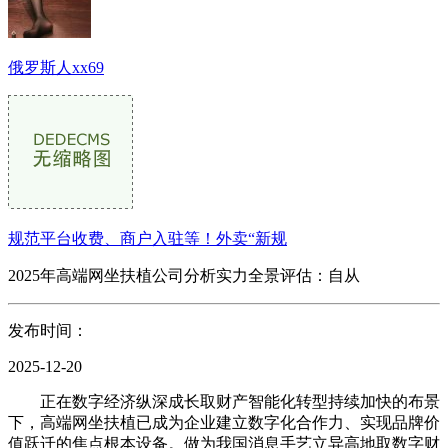
俄罗斯人xx69
规范平台收费、商户入驻等！外卖“新规
2025年高端网坐扶植公司分析实力全景评估：自从
发布时间：
2025-12-20
正在数字经济纵深成长取财产智能化转型持续加快的布景
下，高端网坐扶植已成为企业建立数字化合作力、实现品牌价
值跃迁的焦点根本设备。做为我国消息手艺立异高地取数字财