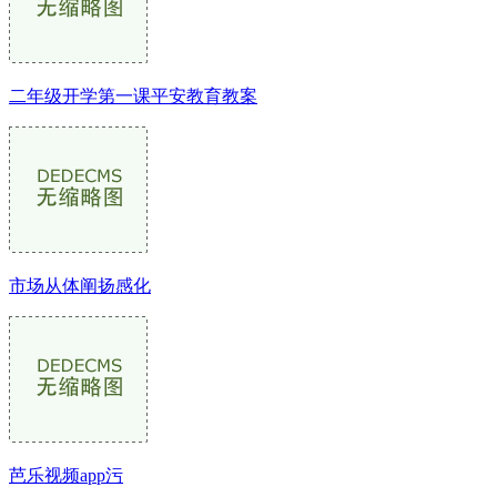
二年级开学第一课平安教育教案
市场从体阐扬感化
芭乐视频app污