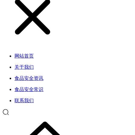
网站首页
关于我们
食品安全资讯
食品安全常识
联系我们