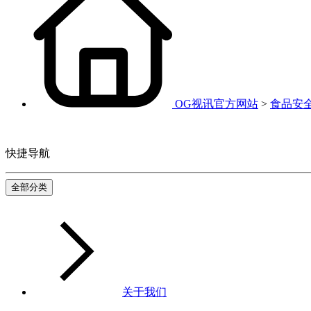
OG视讯官方网站
>
食品安
快捷导航
全部分类
关于我们