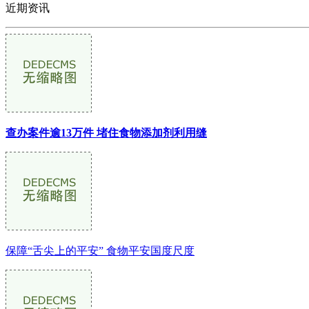
近期资讯
查办案件逾13万件 堵住食物添加剂利用缝
保障“舌尖上的平安” 食物平安国度尺度