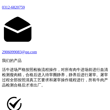
0312-6820759
2906099083@qq.com
我们的产品
活牛进场严格按照检验流程操作，对所有肉牛进场前进行血清
检测瘦肉精，合格后进入待宰圈静养，静养后进行屠宰。屠宰
过程全部按照清真工艺要求和屠宰操作规程进行，所有牛肉产
品检测合格后才准出厂。