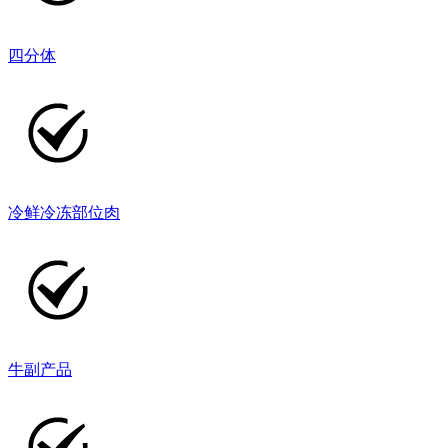
四分体
冷鲜冷冻部位肉
牛副产品