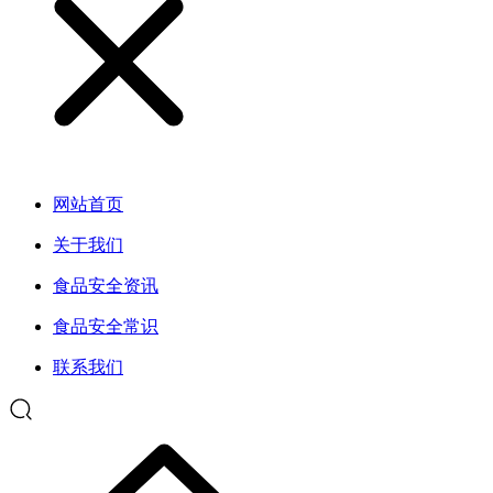
网站首页
关于我们
食品安全资讯
食品安全常识
联系我们