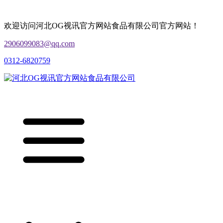
欢迎访问河北OG视讯官方网站食品有限公司官方网站！
2906099083@qq.com
0312-6820759