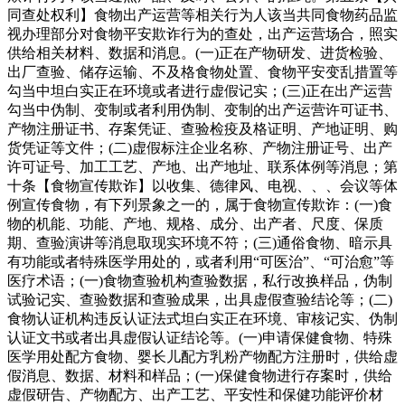
同查处权利】食物出产运营等相关行为人该当共同食物药品监
视办理部分对食物平安欺诈行为的查处，出产运营场合，照实
供给相关材料、数据和消息。(一)正在产物研发、进货检验、
出厂查验、储存运输、不及格食物处置、食物平安变乱措置等
勾当中坦白实正在环境或者进行虚假记实；(三)正在出产运营
勾当中伪制、变制或者利用伪制、变制的出产运营许可证书、
产物注册证书、存案凭证、查验检疫及格证明、产地证明、购
货凭证等文件；(二)虚假标注企业名称、产物注册证号、出产
许可证号、加工工艺、产地、出产地址、联系体例等消息；第
十条【食物宣传欺诈】以收集、德律风、电视、、、会议等体
例宣传食物，有下列景象之一的，属于食物宣传欺诈：(一)食
物的机能、功能、产地、规格、成分、出产者、尺度、保质
期、查验演讲等消息取现实环境不符；(三)通俗食物、暗示具
有功能或者特殊医学用处的，或者利用“可医治”、“可治愈”等
医疗术语；(一)食物查验机构查验数据，私行改换样品，伪制
试验记实、查验数据和查验成果，出具虚假查验结论等；(二)
食物认证机构违反认证法式坦白实正在环境、审核记实、伪制
认证文书或者出具虚假认证结论等。(一)申请保健食物、特殊
医学用处配方食物、婴长儿配方乳粉产物配方注册时，供给虚
假消息、数据、材料和样品；(一)保健食物进行存案时，供给
虚假研告、产物配方、出产工艺、平安性和保健功能评价材