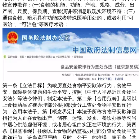
物宣传欺诈：(一)食物的机能、功能、产地、规格、成分、出
产者、尺度、保质期、查验演讲等消息取现实环境不符；(三)
通俗食物、暗示具有功能或者特殊医学用处的，或者利用“可
医治”、“可治愈”等医疗术语；
第一条【立法目标】为峻厉查处食物平安欺诈行为，食物平
安，保障身体健康和生命平安，按照《中华人平易近国食物平
安法》等法令律例，制定本法子。第二条【合用范畴】县级以
上食物药品监视办理部分根据职责分工查处食物平安欺诈行
为，合用本法子。第【概念界定】本法子所称食物平安欺诈是
指行为人正在食物出产、储存、运输、发卖、餐饮办事等勾当
中居心供给虚假环境，或者居心坦白实正在环境的行为。第四
条【根基准绳】县级以上食物药品监视办理部分查处食物平安
欺诈行为，该当遵照严酷、及时、公开、的准绳。第五条【共