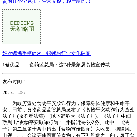
贫困县小学克扣学生营养餐，19斤瘦肉只
好欢螺携手檀健次：螺蛳粉行业文化破圈
1健优品——食药监总局：这7种景象属食物宣传欺
发布时间：
2025-11-06
为峻厉查处食物平安欺诈行为，保障身体健康和生命平
安，日前，食物药品监管总局发布了《食物平安欺诈行为查处
法子》(收罗看法稿)，(以下简称为《法子》)。《法子》中细
致列出“食物平安欺诈行为”，并指明法令义务。此中，《法
子》第二章第十条中指出【食物宣传欺诈】以收集、德律风、
电视、、、会议等体例宣传食物，有下列景象之一的，属于食