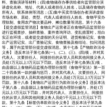
料、查验演讲等材料；(四)食物储存办事供给者向监管部分演
讲虚化名称、地址、代表人或者担任人姓名，以及储存食物的
所有人、联系体例等消息；(五)集中买卖市场创办者演讲虚假
市场名称、居处、类型、代表人或者担任人姓名、食物平安办
理轨制、食用农产物次要品种、摊位数量等消息。第十六条
【提交虚假监管消息】食物出产运营者正在食物药品监管部分
进行监视查抄、抽样查验、案件查询拜访、变乱措置时，坦白
实正在环境，或者提交虚假的天分证明、进货检验记实、食物
出产运营记实、出厂查验记实、食物查验及格结论、扣问消息
等，属于向监管部分提交虚假消息。第十七条【产物欺诈法令
义务】 违反本法子第七条第(一)、(二)、(三)、(四)项，并对其
代表人、次要担任人、间接担任的从管人员和其他间接义务人
员处1万元以上3万元以下罚款。违反本法子第七条第(五)项，
由县级以上食物药品监视办理部分按照《食物平安法》第一百
二十四条第一款的赐与惩罚，并对其代表人、次要担任人、间
接担任的从管人员和其他间接义务人员处1万元以上3万元以下
罚款。第十八条【食物出产运营行为欺诈法令义务】违反本法
子第八条，由县级以上食物药品监视办理部分赐与，并处1万
元以上3万元以下罚款，并对其代表人、次要担任人、间接担
任的从管人员和其他间接义务人员处5千元以上1万元以下罚
款。第十九条【标签仿单欺诈法令义务】 违反本法子第九条