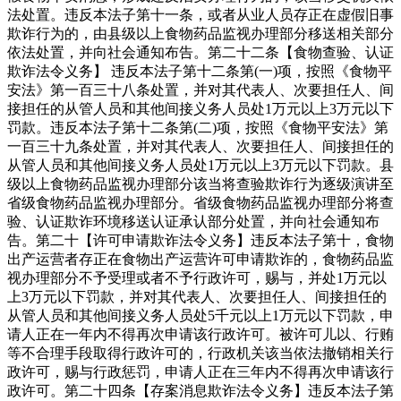
法处置。违反本法子第十一条，或者从业人员存正在虚假旧事
欺诈行为的，由县级以上食物药品监视办理部分移送相关部分
依法处置，并向社会通知布告。第二十二条【食物查验、认证
欺诈法令义务】 违反本法子第十二条第(一)项，按照《食物平
安法》第一百三十八条处置，并对其代表人、次要担任人、间
接担任的从管人员和其他间接义务人员处1万元以上3万元以下
罚款。违反本法子第十二条第(二)项，按照《食物平安法》第
一百三十九条处置，并对其代表人、次要担任人、间接担任的
从管人员和其他间接义务人员处1万元以上3万元以下罚款。县
级以上食物药品监视办理部分该当将查验欺诈行为逐级演讲至
省级食物药品监视办理部分。省级食物药品监视办理部分将查
验、认证欺诈环境移送认证承认部分处置，并向社会通知布
告。第二十【许可申请欺诈法令义务】违反本法子第十，食物
出产运营者存正在食物出产运营许可申请欺诈的，食物药品监
视办理部分不予受理或者不予行政许可，赐与，并处1万元以
上3万元以下罚款，并对其代表人、次要担任人、间接担任的
从管人员和其他间接义务人员处5千元以上1万元以下罚款，申
请人正在一年内不得再次申请该行政许可。被许可儿以、行贿
等不合理手段取得行政许可的，行政机关该当依法撤销相关行
政许可，赐与行政惩罚，申请人正在三年内不得再次申请该行
政许可。第二十四条【存案消息欺诈法令义务】违反本法子第