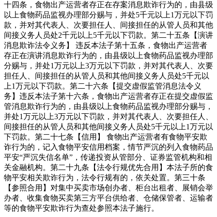
十四条，食物出产运营者存正在存案消息欺诈行为的，由县级
以上食物药品监视办理部分赐与，并处5千元以上1万元以下罚
款，并对其代表人、次要担任人、间接担任的从管人员和其他
间接义务人员处2千元以上5千元以下罚款。第二十五条【演讲
消息欺诈法令义务】 违反本法子第十五条，食物出产运营者
存正在演讲消息欺诈行为的，由县级以上食物药品监视办理部
分赐与，并处1万元以上3万元以下罚款，并对其代表人、次要
担任人、间接担任的从管人员和其他间接义务人员处5千元以
上1万元以下罚款。第二十六条【提交虚假监管消息法令义
务】违反本法子第十六条，食物出产运营者存正在提交虚假监
管消息欺诈行为的，由县级以上食物药品监视办理部分赐与，
并处1万元以上3万元以下罚款，并对其代表人、次要担任人、
间接担任的从管人员和其他间接义务人员处5千元以上1万元以
下罚款。第二十七条【信用】 食物出产运营者有食物平安欺
诈行为的，记入食物平安信用档案，情节严沉的列入食物药品
平安“严沉失信名单”，传递投资从管部分、证券监管机构和相
关金融机构。第二十九条【法令行规优先合用】本法子所的食
物平安相关欺诈行为，法令行规有的，依关处置。第三十条
【参照合用】对集中买卖市场创办者、柜台出租者、展销会举
办者、收集食物买卖第三方平台供给者、仓储保管者、运输者
等的食物平安欺诈行为查处参照本法子施行。