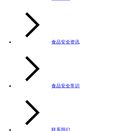
食品安全资讯
食品安全常识
联系我们