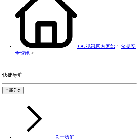
OG视讯官方网站
>
食品安
全资讯
>
快捷导航
全部分类
关于我们