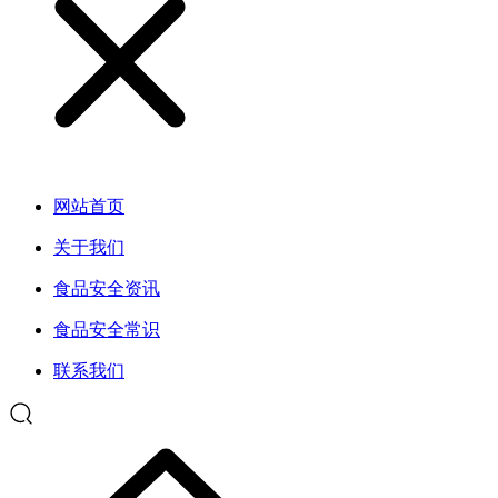
网站首页
关于我们
食品安全资讯
食品安全常识
联系我们