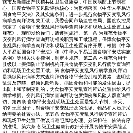
辖市及新疆出产扶植兵团卫生健康委，中国疾病防止节制核
心、国度食物平安风险评估核心：为贯彻落实《中华人平易近
国食物平安法》及其实施条例，进一步规范食物平安变乱风行
病学查询拜访相关工做，我委会同市场监管总局、国度疾控局
制定了《食物平安变乱风行病学查询拜访和现场卫生处置工做
规范》。现印发给你们，请遵照施行。第一条 为规范食物平
安变乱风行病学查询拜访相关职责和工做流程，保障食物平安
变乱风行病学查询拜访和现场卫生处置有序开展，根据《中华
人平易近国食物平安法》和《中华人平易近国食物平安法实施
条例》等相关法令律例，制定本规范。第二条 本规范合用于
县级以上疾病防止节制机构开展食物平安变乱风行病学查询拜
访和现场卫生处置工做。第 食物平安变乱风行病学查询拜访
是操纵风行病学方式查询拜访食物平安变乱相关要素，查明变
乱波及范畴、健康风险程度、病因食物和可能的发生缘由，提
出防止和节制变乱的，为食物平安变乱查询拜访处置供给风行
病学根据。变乱风行病学查询拜访包罗病例和风险人群查询拜
访、第四条 食物平安变乱现场卫生处置是指为节制、杀灭、
消弭无害因子，对食物平安变乱涉及的现场、物品和人员所采
纳需要的处置办法。第五条 食物平安变乱风行病学查询拜访
和现场卫生处置工做该当遵照属地办理、分级担任、依法有序
的准绳。第六条 各级卫生健康行政部分开展食物平安风险监
测，组织疾病防止节制机构开展食物平安变乱风行病学查询拜