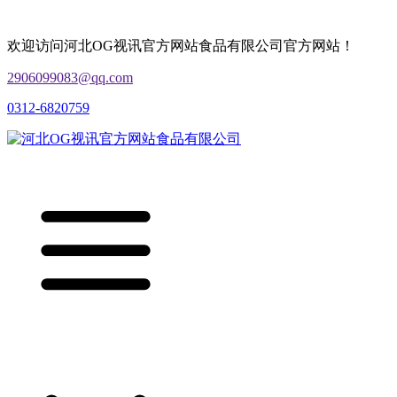
欢迎访问河北OG视讯官方网站食品有限公司官方网站！
2906099083@qq.com
0312-6820759