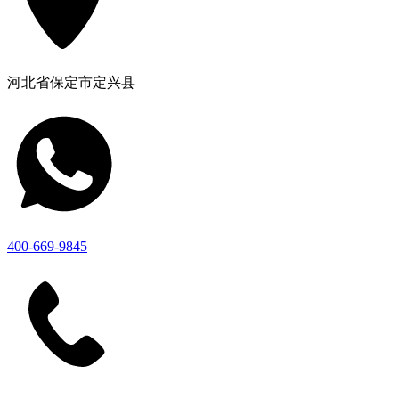
河北省保定市定兴县
400-669-9845