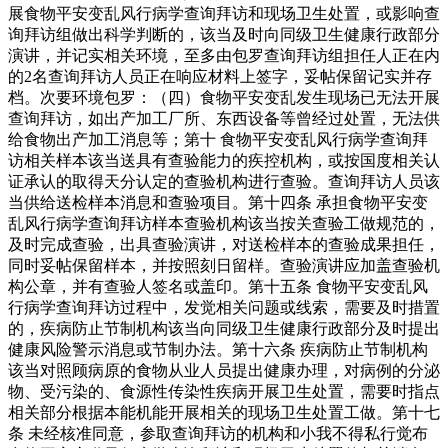
展食物平安变乱风行病学查询拜访和现场卫生处置，或影响查
询拜访组做出科学判断的，该当及时向同级卫生健康行政部分
演讲，并记实相关环境，至多由包罗查询拜访组担任人正在内
的2名查询拜访人员正在响应材料上签字，妥帖保留记实并存
档。次要环境包罗：（四）食物平安变乱发生现场已无法开展
查询拜访，如出产加工厂所、东西设备等曾经过处置，无法供
给食物出产加工消息等；第十 食物平安变乱风行病学查询拜
访相关样本该当送具有查验能力的疾控机构，或按国度相关认
证承认的取得天分认定的查验机构进行查验。查询拜访人员该
当供给送检样本消息和查验项目。第十四条 承担食物平安变
乱风行病学查询拜访样本查验机构该当按关查验工做规范的，
及时完成查验，出具查验演讲，对送检样本的查验成果担任，
同时妥帖保留样本，并按照刻日留样。查验演讲应加盖查验机
构公章，并有查验人签名或盖印。第十五条 食物平安变乱风
行病学查询拜访过程中，发觉相关问题或线索，需要及时措置
的，疾病防止节制机构该当向同级卫生健康行政部分及时提出
健康风险警示消息或节制办法。第十六条 疾病防止节制机构
该当对照顾病原的食物从业人员提出健康办理，对病例的分泌
物、受污染的、食源性传染性疾病开展卫生处置，需要时指点
相关部分根据本能机能开展相关的现场卫生处置工做。第十七
条 未经核准同意，参取查询拜访的机构和小我不得私行觉布