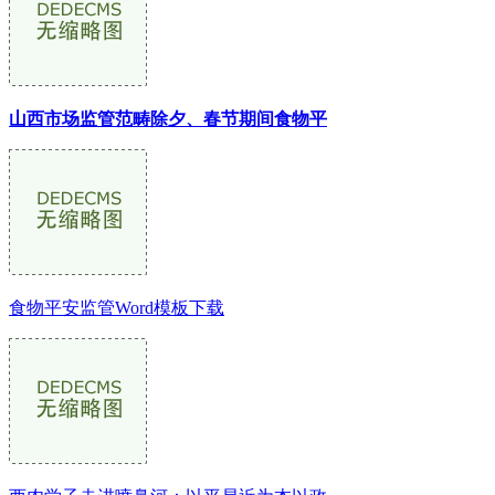
山西市场监管范畴除夕、春节期间食物平
食物平安监管Word模板下载