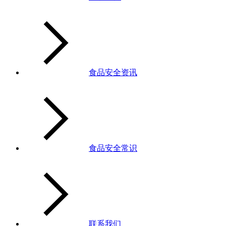
食品安全资讯
食品安全常识
联系我们