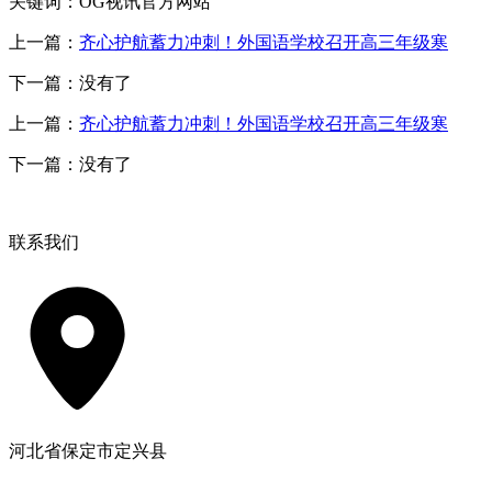
关键词：OG视讯官方网站
上一篇：
齐心护航蓄力冲刺！外国语学校召开高三年级寒
下一篇：没有了
上一篇：
齐心护航蓄力冲刺！外国语学校召开高三年级寒
下一篇：没有了
联系我们
河北省保定市定兴县