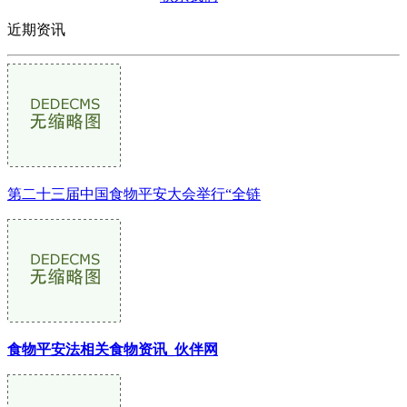
近期资讯
第二十三届中国食物平安大会举行“全链
食物平安法相关食物资讯_伙伴网