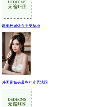
建牢校园饮食平安防地
外国见㚫头最多的走秀法国