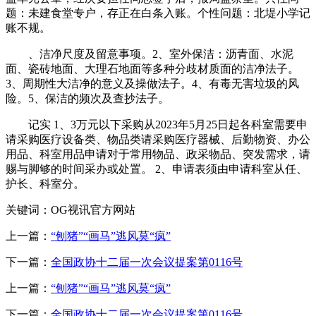
题：未建食堂专户，存正在白条入账。个性问题：北堤小学记
账不规。
、洁净尺度及留意事项。2、室外保洁：沥青面、水泥
面、瓷砖地面、大理石地面等多种分歧材质面的洁净法子。
3、周期性大洁净的意义及操做法子。4、有毒无害垃圾的风
险。5、保洁的频次及查抄法子。
记实 1、3万元以下采购从2023年5月25日起各科室需要申
请采购医疗设备类、物品类请采购医疗器械、后勤物资、办公
用品、科室用品申请对于常用物品、政采物品、突发需求，请
赐与脚够的时间采办或处置。 2、申请表须由申请科室从任、
护长、科室分。
关键词：OG视讯官方网站
上一篇：
“刨猪”“画马”逃风莫“疯”
下一篇：
全国政协十二届一次会议提案第0116号
上一篇：
“刨猪”“画马”逃风莫“疯”
下一篇：
全国政协十二届一次会议提案第0116号