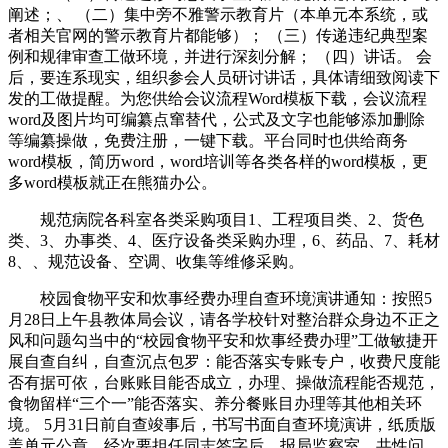
阐述；、 （二）集中旁不雅警示教育片（本单元本系统，或
者相关官网的警示教育片都能够）； （三）传递违纪典型案
例和规律审查工做环境，并进行深刻分解； （四）讲话。 会
后，要连系现实，组织参会人员研讨讲话，具体请细致阅读下
发的工做提醒。为您供给会议流程Word模板下载，会议流程
word及图片均可编纂点窜替代，公式及文字也能够添加删除
等编纂操做，免费注册，一键下载。平台同时也供给商务
word模板，简历word，word培训等各类各样的word模板，更
多word模板就正在熊猫办公。
规范病院各科室各类采购项目1、工程项目类、2、货色
类、3、办事类、4、医疗设备类采购办理，6、药品、7、耗材
8、、规范设备、空调、收集等维修采购。
校园食物平安和炊事经费办理自查环境演讲通知：按照5
月28日上午县教体局会议，请各学校针对整治群众身边不正之
风和问题勾当中的“校园食物平安和炊事经费办理”工做敏捷开
展自查自纠，自查沉点包罗：能否落实专账专户，收费尺度能
否有据可依，台账账目能否成立，办理、操做流程能否规范，
食物留样“三个一”能否落实、养分餐账目办理等其他相关环
境。 5月31日前自查竣事后，书写书面自查环境演讲，纸质版
盖单元公章，经次要担任同志签字后，报局监察室。共性问