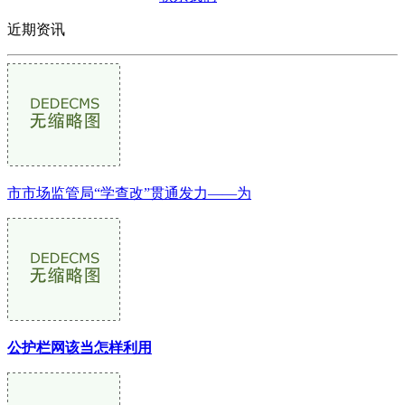
近期资讯
市市场监管局“学查改”贯通发力——为
公护栏网该当怎样利用