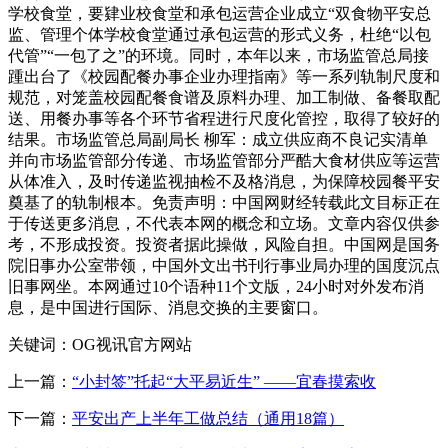
学校食堂，要肄业校食堂和承包运营企业成立“双食物平安总
监、管理个体学校食堂通过承包运营的形式义务，杜绝“以包
代管”“一包了之”的环境。同时，本年以来，市场监管总局接
踵出台了《校园配餐办事企业办理指南》等一系列轨制尺度和
规范，对笼盖校园配餐食谱及原料办理、加工制做、备餐取配
送、用餐办事等各个环节省程进行尺度化管控，取得了较好的
结果。市场监管总局副局长 柳军：成立供应商不良记实清单
并向市场监管部分传递、市场监管部分严酷大食材供应等运营
从体准入，及时传递监视抽检不及格消息，为保障校园餐平安
奠基了的轨制根本。免责声明：中国网财经转载此文目标正在
于传送更多消息，不代表本网的概念和立场。文章内容仅供参
考，不形成投资。投资者据此操做，风险自担。中国网是国务
院旧事办公室带领，中国外文出书刊行事业局办理的国度沉点
旧事网坐。本网通过10个语种11个文版，24小时对外发布消
息，是中国进行国际、消息交换的主要窗口。
关键词：OG视讯官方网站
上一篇：
“小封签”托起“大平易近生” ——宜春摸索收
下一篇：
平安出产上半年工做总结（通用18篇）