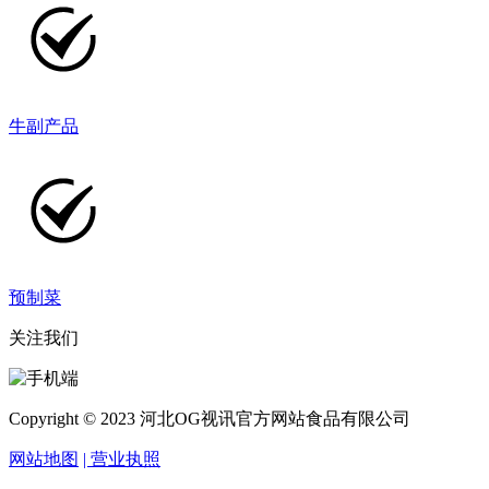
牛副产品
预制菜
关注我们
Copyright © 2023 河北OG视讯官方网站食品有限公司
网站地图
| 营业执照