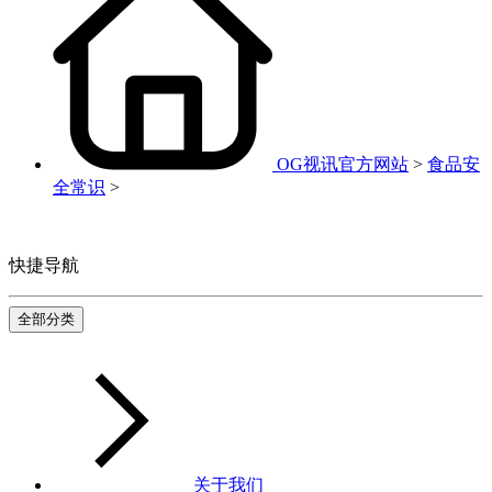
OG视讯官方网站
>
食品安
全常识
>
快捷导航
全部分类
关于我们