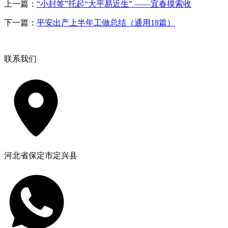
上一篇：
“小封签”托起“大平易近生” ——宜春摸索收
下一篇：
平安出产上半年工做总结（通用18篇）
联系我们
河北省保定市定兴县