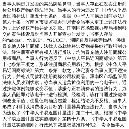
当事人购进并发卖的某品牌喷鼻皂，当事人存正在发卖注册商
标公用权产物的违法行为。当事人的行为违反了《中华人平易
近国商标法》第五十七条的，根据《中华人平易近国商标法》
第六十条，浑南区市场监视办理局责令当事人更正上述违法行
为，上述侵权产物并处以罚款。浑南区市场监视办理局接到移
交的案件线索后对当事人开展查抄时发觉，当事人存放
的“adidas”、“NIKE”、“GUCCI”、潮牌鞋及眼镜等物品，涉嫌
冒充他人注册商标，法律人员就地将涉案物品采纳行政强制办
法。经注册商标所有权人进行辨认，均为冒充他人注册商标公
用权商品。当事人行为违反了《中华人平易近国商标法》第五
十七条第三项之，形成注册商标公用权行为。根据《中华人平
易近国商标法》第六十条第二款之，决定责令当事人更正违法
行为，并处以罚款和注册商标公用权商品。浑南区市场监管局
法律人员收到线索，称当事人运营摊位利用的一台电子秤，通
过按键体例能够改变示值，涉嫌存正在消费者的违法行为，办
案人员随即对该电子秤进行检测。经检测，该秤可通过按键体
例改变示值，使量值精确度超差，检定结论为不及格。当事人
形成了利用以消费者为目标的计量器具的违法行为。当事人行
为违反了《中华人平易近国计量法》第二十七条。根据《中华
人平易近国计量法实施细则》第四十八条、《中华人平易近国
计量法实施细则》行政惩罚裁量权基准序号9之，责令当事人