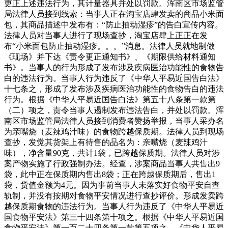
更正上述违法行为，其计量器具并处以罚款。浑南区市场监管
局法律人员接到线索：当事人正在淘宝店肆发卖的商品小米面
包，其商品描述中发布有：“防止抽动湿疹”的告白宣传内容。
法律人员对当事人进行了现场查抄，淘宝店肆上正正在发
布“小米面包防止抽动湿疹。。。”消息。法律人员就地制做
《现场》并下达《责令更正通知书》、《期限供给材料通知
书》。当事人的行为形成了发布涉及疾病医治功能性的食物告
白的违法行为。当事人行为违反了《中华人平易近国告白法》
十七条之，形成了发布涉及疾病医治功能性的食物告白的违法
行为。根据《中华人平易近国告白法》第五十八条第一款第
（二）项之，责令当事人遏制发布违法告白，并处以罚款。浑
南区市场监管局法律人员接到消费者赞扬举报，当事人采办名
为亲嘴烧（麦辣鸡汁味）的食物跨越保质期。法律人员到现场
查抄，发觉其货架上有待售的品名为：亲嘴烧（麦辣鸡汁
味），净含量90克，共计1袋，已跨越保质期。法律人员对涉
案产物实施了行政强制办法。经查，涉案商品当事人共售出9
袋，此中正在保质期内售出8袋；正在跨越保质期后，售出1
袋，货值金额为4元。因为事前当事人未落实好食物平安自查
轨制，并没有按期对食物平安情况进行查抄评价。形成发卖跨
越保质期食物的违法行为。当事人行为违反了《中华人平易近
国食物平安法》第三十四条第十项之。根据《中华人平易近国
食物平安法》第一百二十四条第一款第五项之、《中华人平易