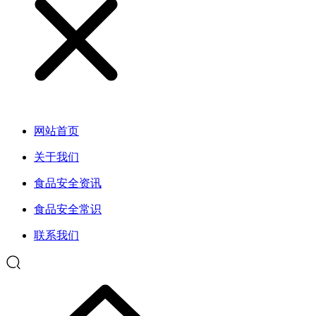
网站首页
关于我们
食品安全资讯
食品安全常识
联系我们