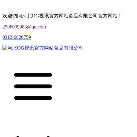
欢迎访问河北OG视讯官方网站食品有限公司官方网站！
2906099083@qq.com
0312-6820759