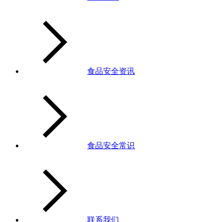
食品安全资讯
食品安全常识
联系我们