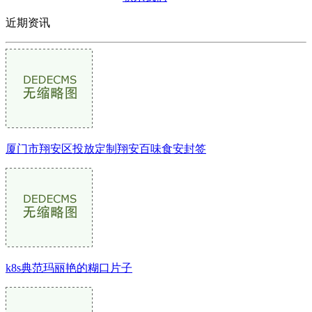
近期资讯
厦门市翔安区投放定制翔安百味食安封签
k8s典范玛丽艳的糊口片子