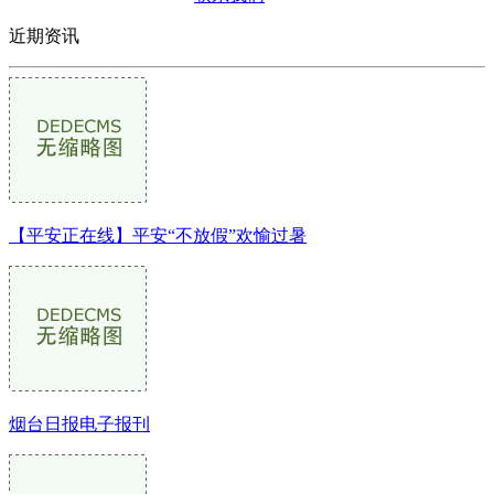
近期资讯
【平安正在线】平安“不放假”欢愉过暑
烟台日报电子报刊