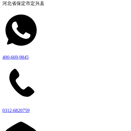
河北省保定市定兴县
400-669-9845
0312-6820759