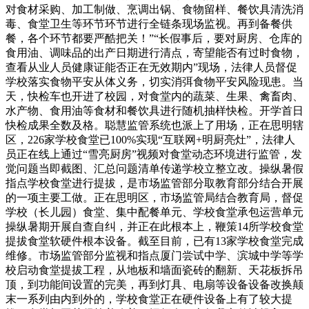
对食材采购、加工制做、烹调出锅、食物留样、餐饮具清洗消
毒、食堂卫生等环节环节进行全链条现场监视。再到备餐供
餐，各个环节都要严酷把关！”“长假事后，要对厨房、仓库的
食用油、调味品的出产日期进行清点，寄望能否有过时食物，
查看从业人员健康证能否正在无效期内”现场，法律人员督促
学校落实食物平安从体义务，切实消弭食物平安风险现患。当
天，快检车也开进了校园，对食堂内的蔬菜、生果、禽畜肉、
水产物、食用油等食材和餐饮具进行随机抽样快检。开学首日
快检成果全数及格。聪慧监管系统也派上了用场，正在思明辖
区，226家学校食堂已100%实现“互联网+明厨亮灶”，法律人
员正在线上通过“雪亮厨房”视频对食堂动态环境进行监管，发
觉问题当即截图、汇总问题清单传递学校立整立改。操纵暑假
指点学校食堂进行提拔，是市场监管部分取教育部分结合开展
的一项主要工做。正在思明区，市场监管局结合教育局，督促
学校（长儿园）食堂、集中配餐单元、学校食堂承包运营单元
操纵暑期开展自查自纠，并正在此根本上，鞭策14所学校食堂
提拔食堂软硬件根本设备。截至目前，已有13家学校食堂完成
维修。市场监管部分监视和指点厦门尝试中学、滨城中学等学
校启动食堂提拔工程，从地板和墙面瓷砖的翻新、天花板拆吊
顶，到功能间设置的完美，再到灯具、电扇等设备设备改换颠
末一系列由内到外的，学校食堂正在硬件设备上有了较大提