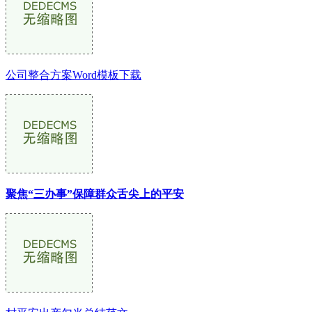
公司整合方案Word模板下载
聚焦“三办事”保障群众舌尖上的平安