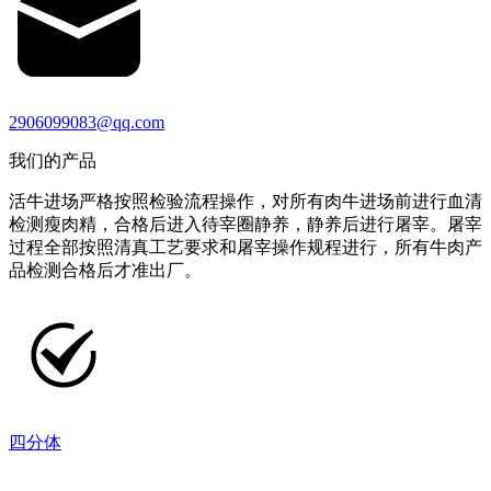
2906099083@qq.com
我们的产品
活牛进场严格按照检验流程操作，对所有肉牛进场前进行血清
检测瘦肉精，合格后进入待宰圈静养，静养后进行屠宰。屠宰
过程全部按照清真工艺要求和屠宰操作规程进行，所有牛肉产
品检测合格后才准出厂。
四分体