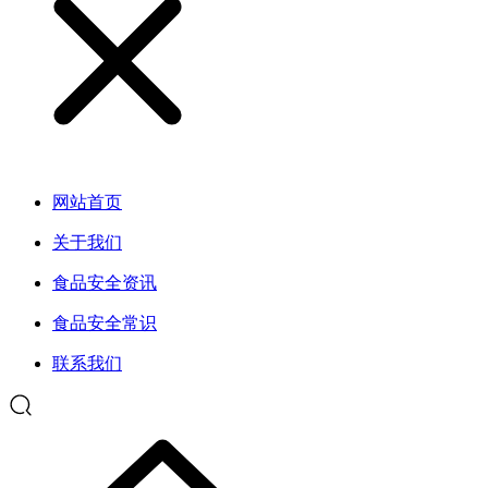
网站首页
关于我们
食品安全资讯
食品安全常识
联系我们