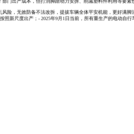
了部门出产成本，但打消脚踏动力安拆、削减塑料件利用等要素
险，无效防备不法改拆，提拔车辆全体平安机能，更好满脚消费
够按照新尺度出产；- 2025年9月1日当前，所有重生产的电动自