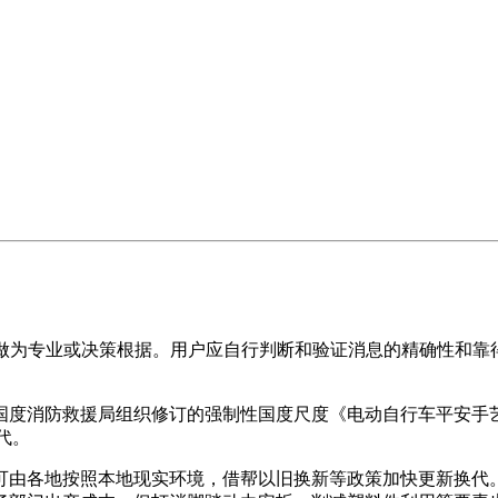
为专业或决策根据。用户应自行判断和验证消息的精确性和靠
防救援局组织修订的强制性国度尺度《电动自行车平安手艺规范》（
替代。
由各地按照本地现实环境，借帮以旧换新等政策加快更新换代。