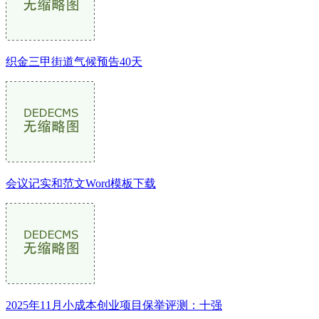
织金三甲街道气候预告40天
会议记实和范文Word模板下载
2025年11月小成本创业项目保举评测：十强