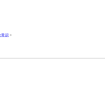
全常识
>