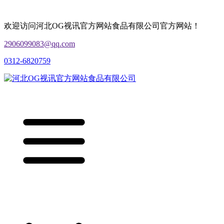
欢迎访问河北OG视讯官方网站食品有限公司官方网站！
2906099083@qq.com
0312-6820759