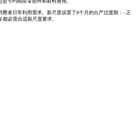
也会节约响应零部件和材料费用。
者日常利用需求。新尺度设置了8个月的出产过渡期：- 正
行车都必需合适新尺度要求。