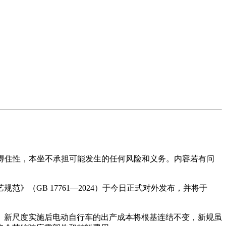
得住性，本坐不承担可能发生的任何风险和义务。内容若有问
GB 17761—2024）于今日正式对外发布，并将于
新尺度实施后电动自行车的出产成本将根基连结不变，新规虽