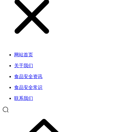
网站首页
关于我们
食品安全资讯
食品安全常识
联系我们