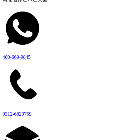
400-669-9845
0312-6820759