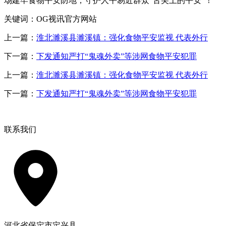
场建牢食物平安防地，守护人平易近群众“舌尖上的平安”！
关键词：OG视讯官方网站
上一篇：
淮北濉溪县濉溪镇：强化食物平安监视 代表外行
下一篇：
下发通知严打“鬼魂外卖”等涉网食物平安犯罪
上一篇：
淮北濉溪县濉溪镇：强化食物平安监视 代表外行
下一篇：
下发通知严打“鬼魂外卖”等涉网食物平安犯罪
联系我们
河北省保定市定兴县