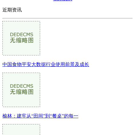
近期资讯
中国食物平安大数据行业使用前景及成长
榆林：建牢从“田间”到“餐桌”的每一