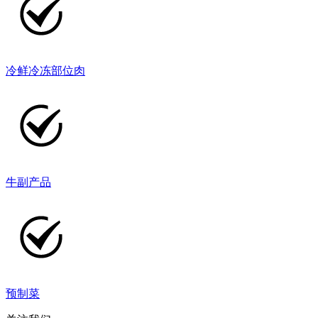
冷鲜冷冻部位肉
牛副产品
预制菜